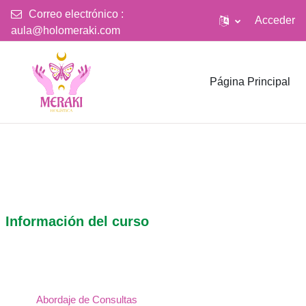
Correo electrónico :
Acceder
aula@holomeraki.com
Salta al contenido principal
Página Principal
Información del curso
Abordaje de Consultas