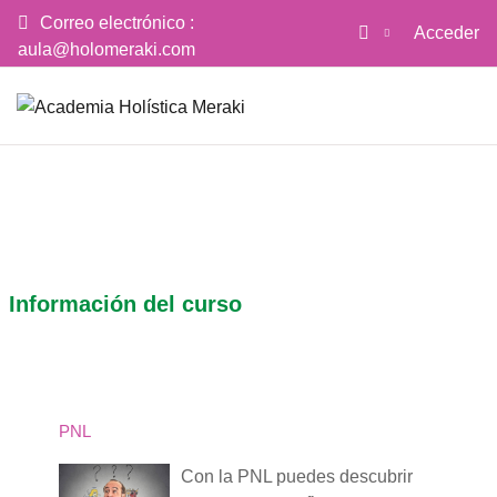
Correo electrónico :
Acceder
aula@holomeraki.com
Salta al contenido principal
Página Principal
Información del curso
PNL
Con la PNL puedes descubrir