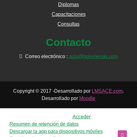
Diplomas
Capacitaciones
Consultas
Contacto
Correo electrónico :
aula@holomeraki.com
Copyright © 2017 -Desarrollado por
LMSACE.com
.
Desarrollado por
Moodle
Usted no se ha identificado. (
Acceder
)
Resumen de retención de datos
Descargar la app para dispositivos móviles