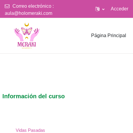
Correo electrónico :
Acceder
aula@holomeraki.com
Salta al contenido principal
Página Principal
Información del curso
Vidas Pasadas