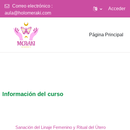
Correo electrónico :
Acceder
aula@holomeraki.com
Salta al contenido principal
Página Principal
Información del curso
Sanación del Linaje Femenino y Ritual del Útero