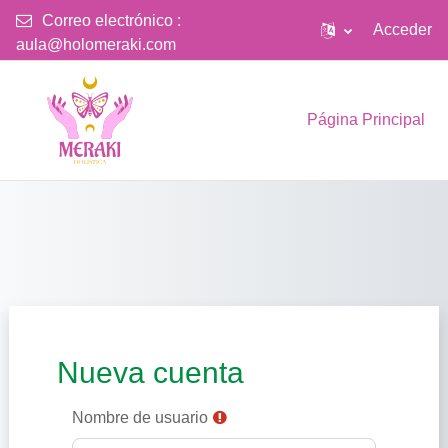
Correo electrónico :
Acceder
aula@holomeraki.com
Salta al contenido principal
Página Principal
Nueva cuenta
Nombre de usuario