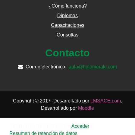
¿Cómo funciona?
Diplomas
Capacitaciones
Consultas
Contacto
Correo electrónico :
aula@holomeraki.com
Copyright © 2017 -Desarrollado por
LMSACE.com
.
Desarrollado por
Moodle
Usted no se ha identificado. (
Acceder
)
Resumen de retención de datos