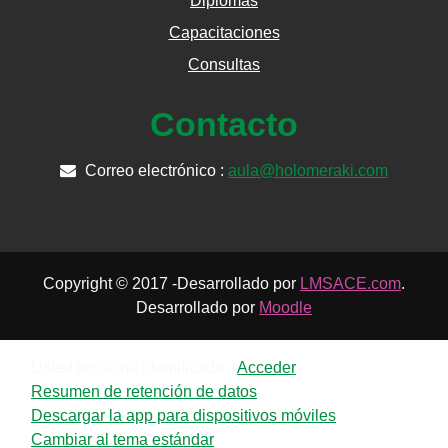
Diplomas
Capacitaciones
Consultas
Contacto
Correo electrónico :
aula@holomeraki.com
Copyright © 2017 -Desarrollado por
LMSACE.com
.
Desarrollado por
Moodle
Usted no se ha identificado. (
Acceder
)
Resumen de retención de datos
Descargar la app para dispositivos móviles
Cambiar al tema estándar