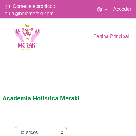
Correo electrónico :
Acceder
aula@holomeraki.com
Salta al contenido principal
Página Principal
Academia Holística Meraki
Categorías